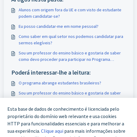
Alunos com origem fora da UE e com visto de estudante
podem candidatar-se?
Eu posso candidatar-me em nome pessoal?
Como saber em qual setor nos podemos candidatar para
sermos elegíveis?
Sou um professor do ensino básico e gostaria de saber
como devo proceder para participar no Programa
Erasmus
Poderá interessar-lhe a leitura:
O programa abrange estudantes brasileiros?
Sou um professor do ensino básico e gostaria de saber
como devo proceder para participar no Programa
Erasmus
Esta base de dados de conhecimento é licenciada pelo
É necessário pagar para participar no Programa
ERASMUS+?
proprietário do domínio web relevante e usa cookies
HTTP para funcionalidades essenciais e para melhorar a
Como associar o EU-Login ao OID?
sua experiência.
Clique aqui
para mais informações sobre