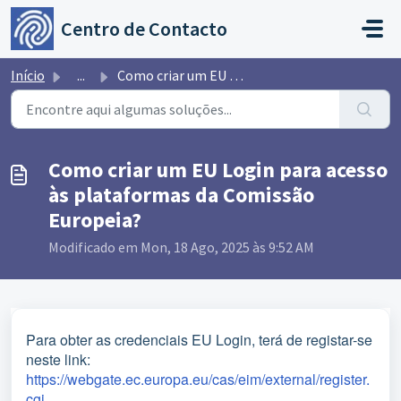
Avançar para o conteúdo principal
Centro de Contacto
Início
...
Como criar um EU Login para acesso às plataformas da Comi...
Como criar um EU Login para acesso
às plataformas da Comissão
Europeia?
Modificado em Mon, 18 Ago, 2025 às 9:52 AM
Para obter as credenciais EU Login, terá de registar-se
neste link:
https://webgate.ec.europa.eu/cas/eim/external/register.
cgi