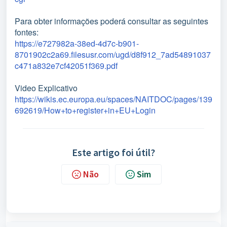
Para obter informações poderá consultar as seguintes
fontes:
https://e727982a-38ed-4d7c-b901-
8701902c2a69.filesusr.com/ugd/d8f912_7ad54891037
c471a832e7cf42051f369.pdf
Video Explicativo
https://wikis.ec.europa.eu/spaces/NAITDOC/pages/139
692619/How+to+register+in+EU+Login
Este artigo foi útil?
Não
Sim