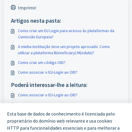
Imprimir
Artigos nesta pasta:
Como criar um EU Login para acesso às plataformas da
Comissão Europeia?
A minha instituição teve um projeto aprovado. Como
utilizar a plataforma B(eneficiary) M(odule)?
Como criar um código OID?
Como associar o EU-Login ao OID?
Poderá interessar-lhe a leitura:
Como associar o EU-Login ao OID?
O que significa uma acreditação Erasmus?
Esta base de dados de conhecimento é licenciada pelo
Como criar um código OID?
proprietário do domínio web relevante e usa cookies
Alunos com origem fora da UE e com visto de estudante
HTTP para funcionalidades essenciais e para melhorar a
podem candidatar-se?